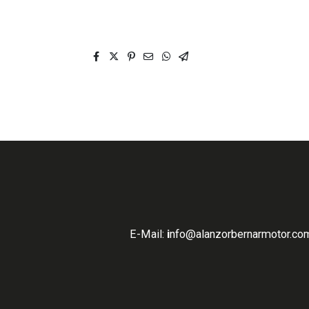
E-Mail:
i
nfo
@alanzorbernarmotor.com