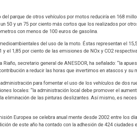
to del parque de otros vehículos por motos reduciría en 168 mill
n 50 y un 75 por ciento más cortos que los realizados por otro
lómetros con menos de 100 euros de gasolina.
edioambientales del uso de la moto. Éstas representan el 15,5 
51 y el 1,85 por ciento de las emisiones de NOx y CO2 respecti
a Riaño, secretario general de ANESDOR, ha señalado: “la apue
 contribución a reducir las horas que invertimos en atascos y s
 administración para fomentar el uso de los vehículos de dos ru
iones locales: “la administración local debe promover el aumen
la eliminación de las pinturas deslizantes. Así mismo, es nece
isión Europea se celebra anual mente desde 2002 entre los día
edición de este año ha contado con la adhesión de 424 ciudades e