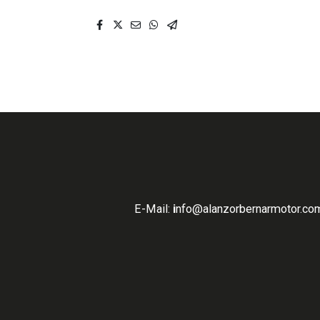
E-Mail:
i
nfo
@alanzorbernarmotor.com