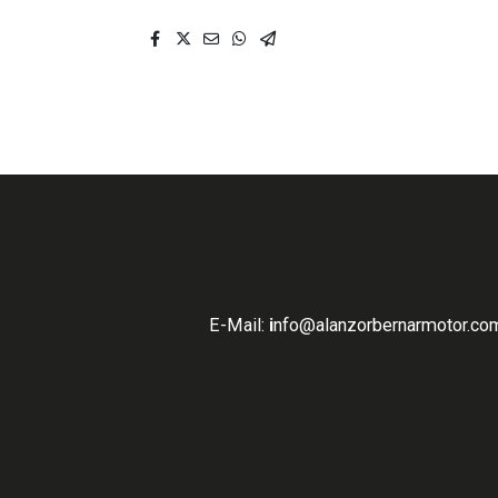
E-Mail:
i
nfo
@alanzorbernarmotor.com