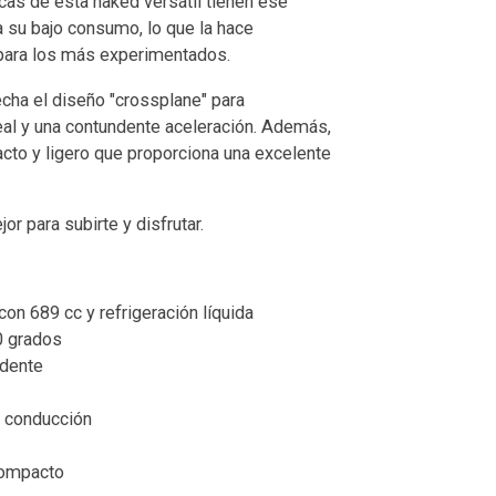
ticas de esta naked versátil tienen ese
a su bajo consumo, lo que la hace
 para los más experimentados.
echa el diseño "crossplane" para
eal y una contundente aceleración. Además,
cto y ligero que proporciona una excelente
 para subirte y disfrutar.
con 689 cc y refrigeración líquida
0 grados
ndente
a conducción
compacto