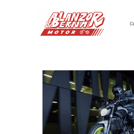
C
Mt-07