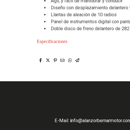
Ágil, y fácil de maniobrar y conducir
Diseño con desplazamiento delantero 
Llantas de aleación de 10 radios
Panel de instrumentos digital con pant
Doble disco de freno delantero de 28
Especificaciones
E-Mail:
i
nfo
@alanzorbernarmotor.com