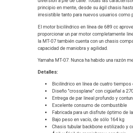
diversión a pie de calle. Todas las caracterís
principio en mente, desde su ágil chasis hast
irresistible tanto para nuevos usuarios como
El motor bicilíndrico en línea de 689 cc aprov
proporcionar un par motor completamente lin
la MT-07 también cuenta con un chasis compa
capacidad de maniobra y agilidad.
Yamaha MT-07. Nunca ha habido una razón mejor
Detalles:
Bicilíndrico en línea de cuatro tiempos 
Diseño "crossplane" con cigüeñal a 27
Entrega de par lineal profundo y contu
Excelente consumo de combustible
Fabricada para un disfrute óptimo de l
Bajo peso en vacío, de sólo 164 kg
Chasis tubular backbone estilizado y 