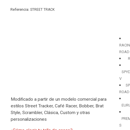
Referencia:
STREET TRACK
RACI
ROAD
SPY
V
SP
ROAD
Modificado a partir de un modelo comercial para
EUR
estilos Street Tracker, Café Racer, Bobber, Brat
Style, Scrambler, Clásica, Custom y otras
PRE
personalizaciones
S