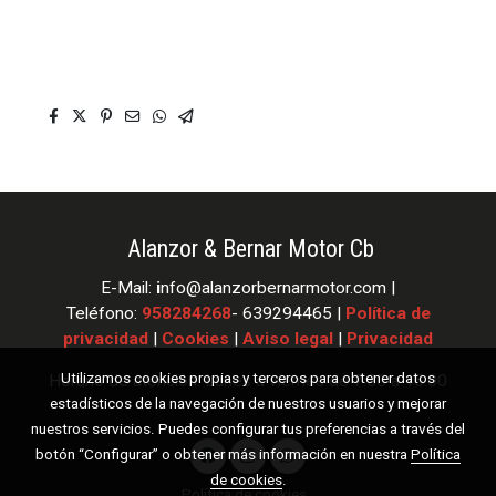
Alanzor & Bernar Motor Cb
E-Mail:
i
nfo
@alanzorbernarmotor.com |
Teléfono:
958284268
- 639294465 |
Política de
privacidad
|
Cookies
|
Aviso legal
|
Privacidad
Utilizamos cookies propias y terceros para obtener datos
Horario de atención: Lunes a viernes de 7:30 a 15:00
estadísticos de la navegación de nuestros usuarios y mejorar
nuestros servicios. Puedes configurar tus preferencias a través del
botón “Configurar” o obtener más información en nuestra
Política
de cookies
.
Política de cookies