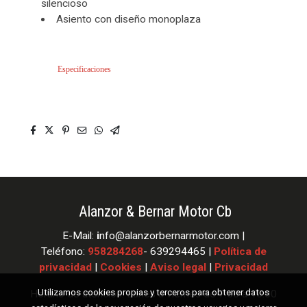
silencioso
Asiento con diseño monoplaza
Especificaciones
Alanzor & Bernar Motor Cb
E-Mail:
i
nfo
@alanzorbernarmotor.com |
Teléfono:
958284268
- 639294465 |
Política de
privacidad
|
Cookies
|
Aviso legal
|
Privacidad
Utilizamos cookies propias y terceros para obtener datos
Horario de atención: Lunes a viernes de 7:30 a 15:00